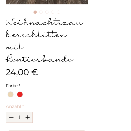
Weihnachtszau
berschlitten
mit
Rentierbande
Preis
24,00 €
Farbe
*
Anzahl
*