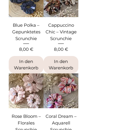
Blue Polka –
Cappuccino
Gepunktetes
Chic – Vintage
Scrunchie
Scrunchie
Preis
Preis
8,00 €
8,00 €
In den
In den
Warenkorb
Warenkorb
Rose Bloom –
Coral Dream –
Florales
Aquarell
Scrunchie
Scrunchie