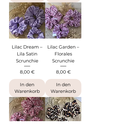
Lilac Dream –
Lilac Garden –
Lila Satin
Florales
Scrunchie
Scrunchie
Preis
Preis
8,00 €
8,00 €
In den
In den
Warenkorb
Warenkorb