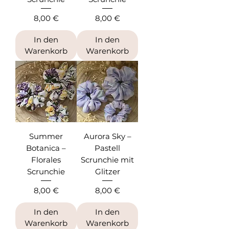
Preis
Preis
8,00 €
8,00 €
In den
In den
Warenkorb
Warenkorb
Summer
Aurora Sky –
Botanica –
Pastell
Florales
Scrunchie mit
Scrunchie
Glitzer
Preis
Preis
8,00 €
8,00 €
In den
In den
Warenkorb
Warenkorb