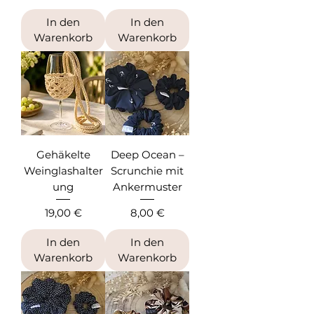
In den
In den
Warenkorb
Warenkorb
Gehäkelte
Deep Ocean –
Weinglashalter
Scrunchie mit
ung
Ankermuster
Preis
Preis
19,00 €
8,00 €
In den
In den
Warenkorb
Warenkorb