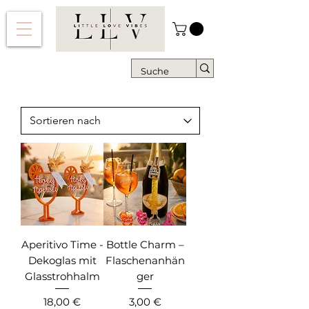
Aperitivo Time -
Bottle Charm –
Dekoglas mit
Flaschenanhän
Glasstrohhalm
ger
Preis
Preis
18,00 €
3,00 €