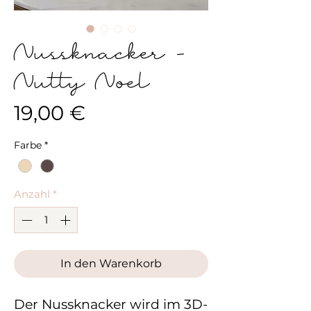
Nussknacker -
Nutty Noel
Preis
19,00 €
Farbe
*
Anzahl
*
In den Warenkorb
Der Nussknacker wird im 3D-