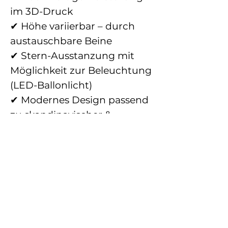
im 3D-Druck
✔ Höhe variierbar – durch
austauschbare Beine
✔ Stern-Ausstanzung mit
Möglichkeit zur Beleuchtung
(LED-Ballonlicht)
✔ Modernes Design passend
zu skandinavischer &
minimalistischer
Weihnachtsdeko
ANFERTIGUNG
10 – 14 Werktage
PRODUKTINFO
Die Anfertigungszeit kann je
nach Auftragslage variieren.
Hergestellt im 3D-