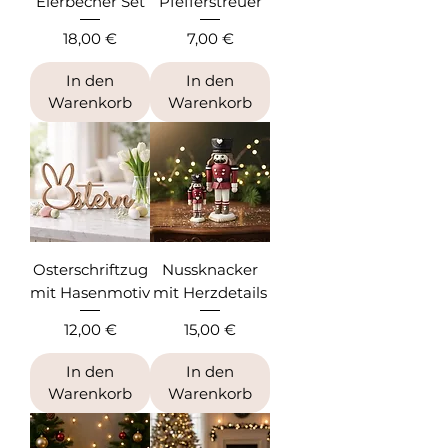
Eierbecher Set
Pfefferstreuer
Preis
Preis
18,00 €
7,00 €
In den
In den
Warenkorb
Warenkorb
Osterschriftzug
Nussknacker
mit Hasenmotiv
mit Herzdetails
Preis
Preis
12,00 €
15,00 €
In den
In den
Warenkorb
Warenkorb