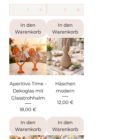
In den
In den
Warenkorb
Warenkorb
Aperitivo Time -
Häschen
Dekoglas mit
modern
Glasstrohhalm
Preis
12,00 €
Preis
18,00 €
In den
In den
Warenkorb
Warenkorb