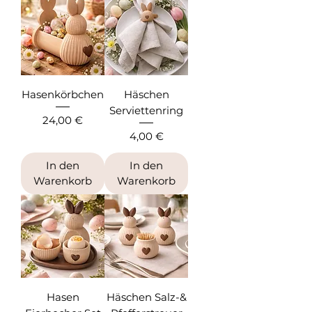
Hasenkörbchen
Häschen
Serviettenring
Preis
24,00 €
Preis
4,00 €
In den
In den
Warenkorb
Warenkorb
Hasen
Häschen Salz-&