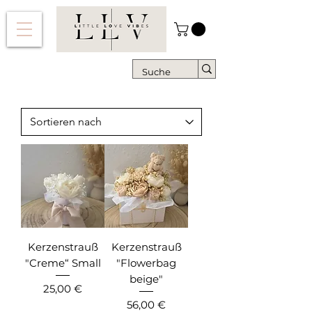
Kerzenstrauß
Kerzenstrauß
"Creme“ Small
"Flowerbag
beige"
Preis
25,00 €
Preis
56,00 €