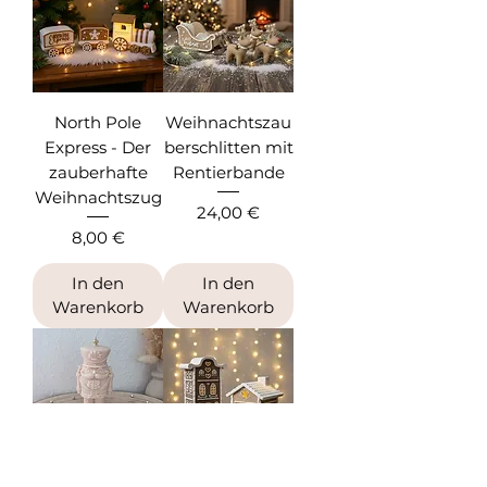
North Pole
Weihnachtszau
Express - Der
berschlitten mit
zauberhafte
Rentierbande
Weihnachtszug
Preis
24,00 €
Preis
8,00 €
In den
In den
Warenkorb
Warenkorb