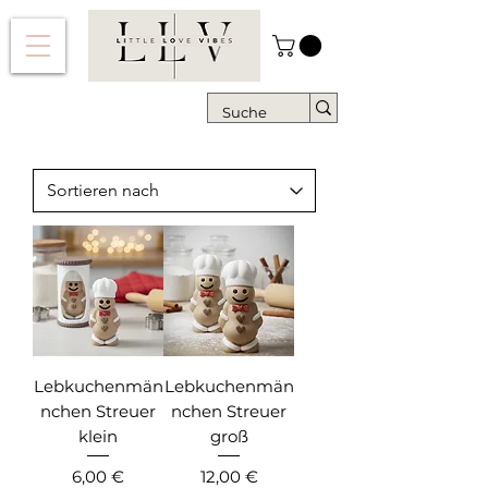
Lebkuchenmän
Lebkuchenmän
nchen Streuer
nchen Streuer
klein
groß
Preis
Preis
6,00 €
12,00 €