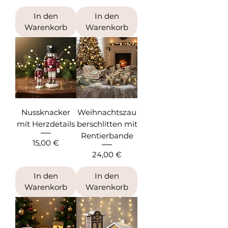
In den
In den
Warenkorb
Warenkorb
Nussknacker
Weihnachtszau
mit Herzdetails
berschlitten mit
Rentierbande
Preis
15,00 €
Preis
24,00 €
In den
In den
Warenkorb
Warenkorb