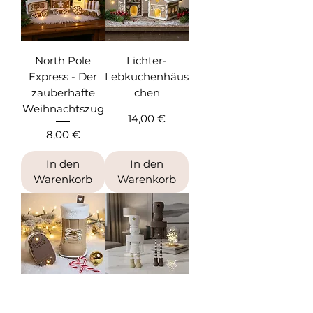
North Pole
Lichter-
Express - Der
Lebkuchenhäus
zauberhafte
chen
Weihnachtszug
Preis
14,00 €
Preis
8,00 €
In den
In den
Warenkorb
Warenkorb
Nikolo Stiefel
Nussknacker -
Nutty Noel