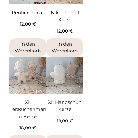
Rentier-Kerze
Nikolostiefel
Kerze
Preis
12,00 €
Preis
12,00 €
In den
In den
Warenkorb
Warenkorb
XL
XL Handschuh
Lebkuchenman
Kerze
n Kerze
Preis
19,00 €
Preis
18,00 €