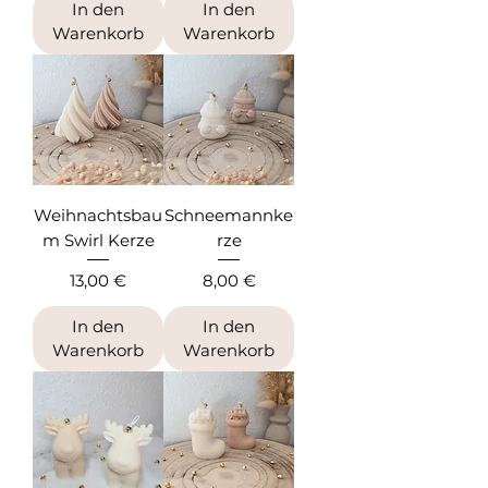
In den
In den
Warenkorb
Warenkorb
Weihnachtsbau
Schneemannke
m Swirl Kerze
rze
Preis
Preis
13,00 €
8,00 €
In den
In den
Warenkorb
Warenkorb