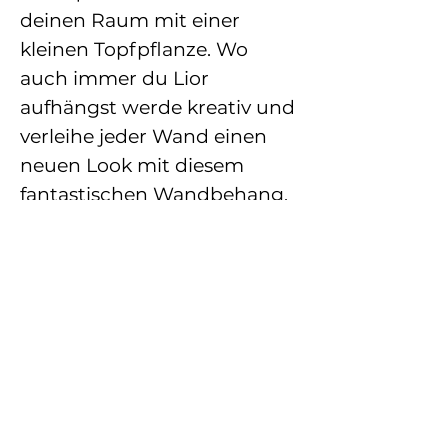
deinen Raum mit einer
kleinen Topfpflanze. Wo
auch immer du Lior
aufhängst werde kreativ und
verleihe jeder Wand einen
neuen Look mit diesem
fantastischen Wandbehang.
MAßE
Behang: ca. 35 cm breit, 85 cm
ANFERTIGUNG
lang
1 – 5 Werktage
PRODUKTINFO
Die Anfertigungszeit kann je
nach Auftragslage variieren.
Material: 100% Premium
Schreib mir gerne eine
Baumwollschnüre. Das Garn ist