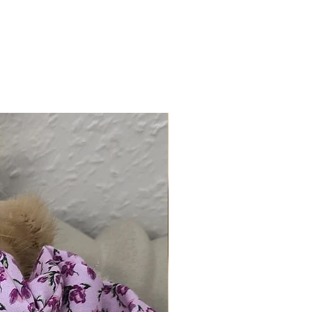
bweichungen zwischen dem
Original sind aufgrund von
issen möglich.