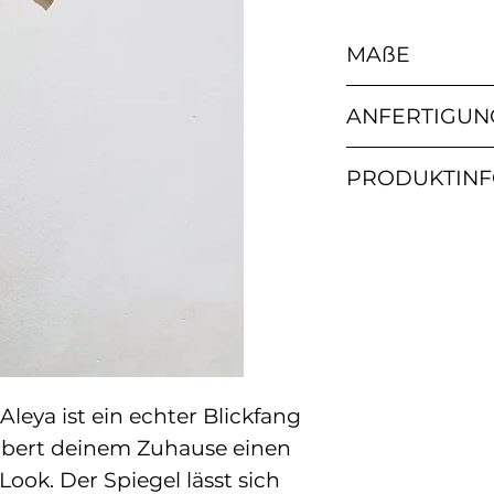
MAßE
Spiegelrahmen
ANFERTIGUN
Spiegelfläche:
5 – 10 Werkta
PRODUKTIN
Die Anfertigu
Auftragslage v
Material: 100
Schreib mir g
Baumwollschnü
du diese zuvo
OEKO-TEX zug
Recyclingmate
Jedes Produkt 
Handarbeit an
leichte Abwei
Farbe und Fo
leya ist ein echter Blickfang
Farbe: Hier fin
ubert deinem Zuhause einen
denen dein M
ok. Der Spiegel lässt sich
werden kann 