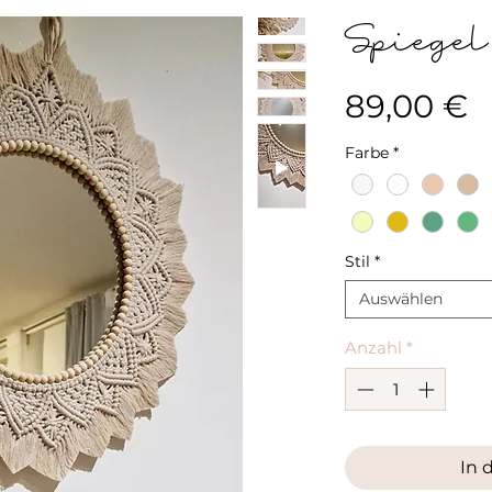
Spiege
P
89,00 €
Farbe
*
Stil
*
Auswählen
Anzahl
*
In 