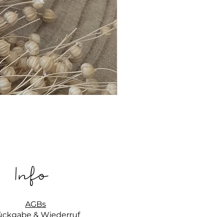
Info
AGBs
ückgabe & Wiederruf