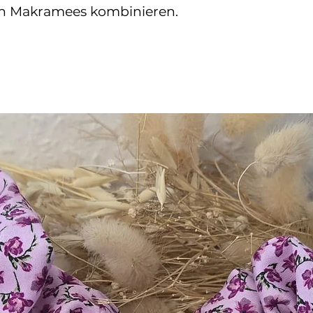
en Makramees kombinieren.
Kleine Farba
Foto und dem 
Lichtverhältn