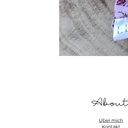
Abou
Über mich
Kon
takt