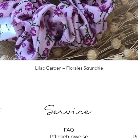
Lilac Garden – Florales Scrunchie
Schnellansicht
t
Service
FAQ
Pflegehinweise
R