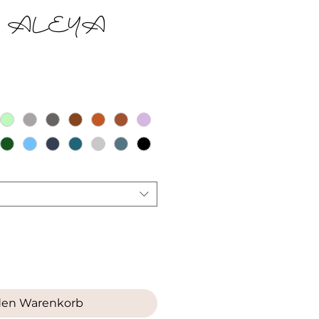
l ALEYA
reis
den Warenkorb