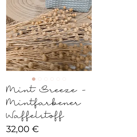
Mint Breeze -
Mintfarbener
Waffelstoff
Preis
32,00 €