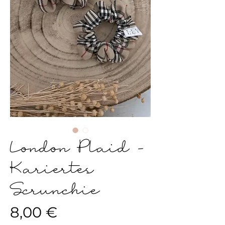
London Plaid -
Kariertes
Scrunchie
Preis
8,00 €