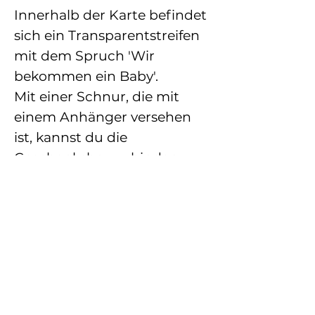
Innerhalb der Karte befindet
sich ein Transparentstreifen
mit dem Spruch 'Wir
bekommen ein Baby'.
Mit einer Schnur, die mit
einem Anhänger versehen
ist, kannst du die
Geschenksbox zubinden.
MAßE
12 cm x 16 cm
PRODUKTINFO
Kraftpapier - handgemachte
ANFERTIGUNG
Schachtel
Jedes Produkt wird von mir in
1 – 3 Werktage