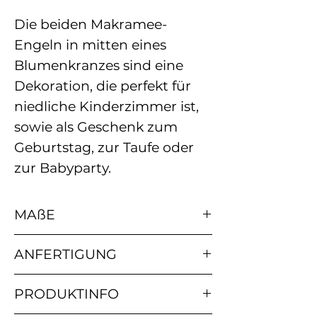
Die beiden Makramee-
Engeln in mitten eines
Blumenkranzes sind eine
Dekoration, die perfekt für
niedliche Kinderzimmer ist,
sowie als Geschenk zum
Geburtstag, zur Taufe oder
zur Babyparty.
MAßE
Durchmesser ca. 15 cm
ANFERTIGUNG
5 – 10 Werktage
PRODUKTINFO
Die Anfertigungszeit kann je
nach Auftragslage variieren.