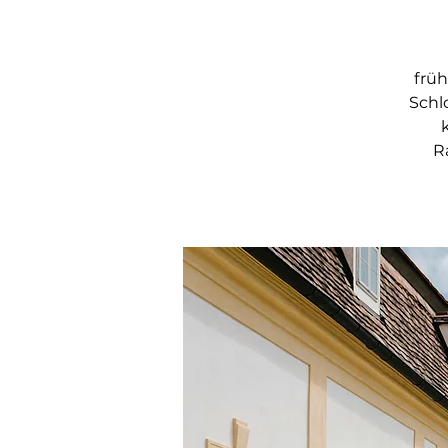
früh
Schl
R