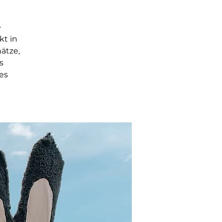
e
kt in
ätze,
s
es