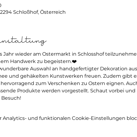
0
, 2294 Schloßhof, Österreich
anstaltung
ses Jahr wieder am Ostermarkt in Schlosshof teilzunehm
m Handwerk zu begeistern.❤️
 wunderbare Auswahl an handgefertigter Dekoration aus
e und gehäkelten Kunstwerken freuen. Zudem gibt es 
 hervorragend zum Verschenken zu Ostern eignen. Auch 
ssende Produkte werden vorgestellt. Schaut vorbei und la
n Besuch!
Analytics- und funktionalen Cookie-Einstellungen block