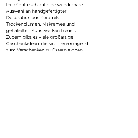
Ihr könnt euch auf eine wunderbare 
Auswahl an handgefertigter 
Dekoration aus Keramik, 
Trockenblumen, Makramee und 
gehäkelten Kunstwerken freuen. 
Zudem gibt es viele großartige 
Geschenkideen, die sich hervorragend 
zum Verschenken zu Ostern eignen. 
Auch einige neue, zur fröhlichen 
Jahreszeit passende Produkte werden 
vorgestellt. Schaut vorbei und lasst 
euch inspirieren – ich freue mich auf 
euren Besuch!
About
Service
Über mich
FAQ
Kon
takt
Pflegehinweise
Impressum
Farben Guide