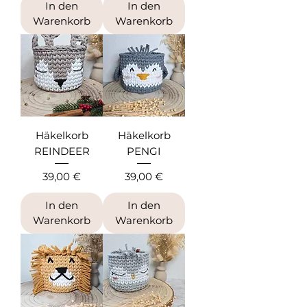
In den
In den
Warenkorb
Warenkorb
Häkelkorb
Häkelkorb
REINDEER
PENGI
Preis
Preis
39,00 €
39,00 €
In den
In den
Warenkorb
Warenkorb