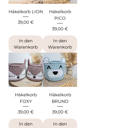
Häkelkorb LION
Häkelkorb
PICO
Preis
39,00 €
Preis
39,00 €
In den
In den
Warenkorb
Warenkorb
Häkelkorb
Häkelkorb
FOXY
BRUNO
Preis
Preis
39,00 €
39,00 €
In den
In den