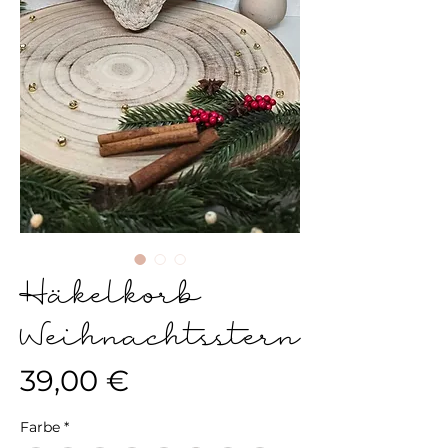
Häkelkorb
Weihnachtsstern
Preis
39,00 €
Farbe
*