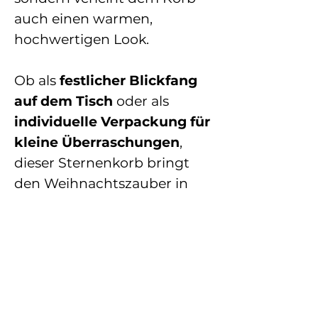
auch einen warmen,
hochwertigen Look.
Ob als
festlicher Blickfang
auf dem Tisch
oder als
individuelle Verpackung für
kleine Überraschungen
,
dieser Sternenkorb bringt
den Weihnachtszauber in
jeden Raum.
MAßE
Größe: ⌀ 22cm
ANFERTIGUNG
Höhe: ca. 8 cm