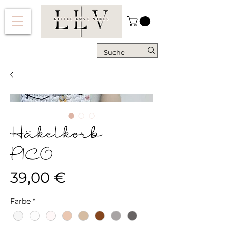
Häkelkorb
PICO
Preis
39,00 €
Farbe
*